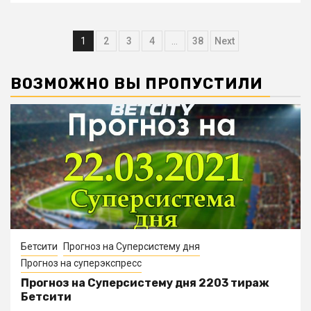
Навигация
1
2
3
4
…
38
Next
по
ВОЗМОЖНО ВЫ ПРОПУСТИЛИ
записям
Бетсити
Прогноз на Суперсистему дня
Прогноз на суперэкспресс
Прогноз на Суперсистему дня 2203 тираж
Бетсити