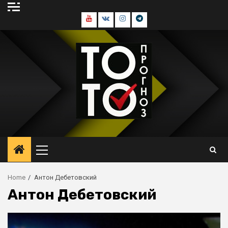
Skip
to
Youtube
В
Инстаграм
Телеграм
content
контакте
канал
Primary
Menu
Home
Антон Дебетовский
Антон Дебетовский