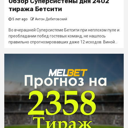
Обзор Суперсистемы дня 2402
тиража Бетсити
5 лет ago
Антон Дебетовский
Во вчерашней Суперсистеме Бетсити при неплохом пуле и
преобладании побед гостевых команд, не нашлось
правильно спрогнозировавших даже 12 исходов. Виной...