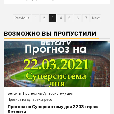
Навигация
Previous
1
2
3
4
5
6
7
Next
по
ВОЗМОЖНО ВЫ ПРОПУСТИЛИ
записям
Бетсити
Прогноз на Суперсистему дня
Прогноз на суперэкспресс
Прогноз на Суперсистему дня 2203 тираж
Бетсити