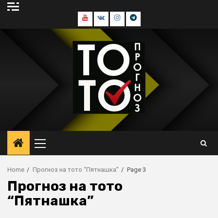
Skip
to
Youtube
В
Инстаграм
Телеграм
content
контакте
канал
Primary
Menu
Home
Прогноз на тото “Пятнашка”
Page 3
Прогноз на тото
“Пятнашка”