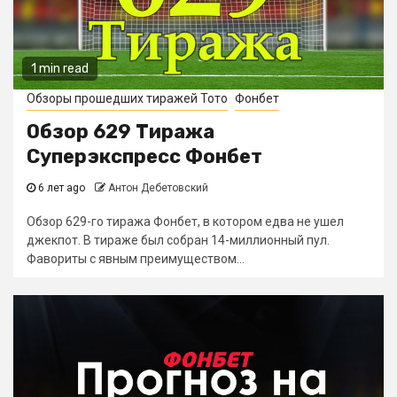
1 min read
Обзоры прошедших тиражей Тото
Фонбет
Обзор 629 Тиража
Суперэкспресс Фонбет
6 лет ago
Антон Дебетовский
Обзор 629-го тиража Фонбет, в котором едва не ушел
джекпот. В тираже был собран 14-миллионный пул.
Фавориты с явным преимуществом...