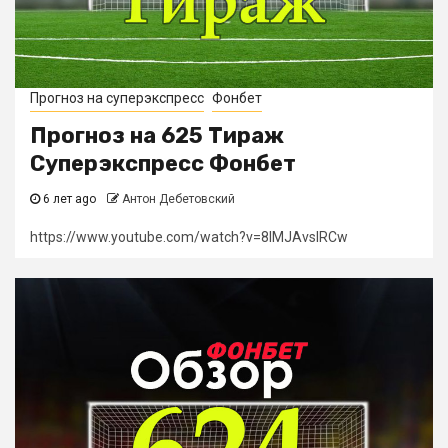
Прогноз на суперэкспресс
Фонбет
Прогноз на 625 Тираж
Суперэкспресс Фонбет
6 лет ago
Антон Дебетовский
https://www.youtube.com/watch?v=8IMJAvslRCw