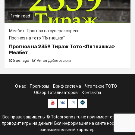
1 min read
Мелбет
Прогноз на суперэкспресс
Прогноз на тото "Пятнашка"
Прогноз на 2359 Тираж Тото «Пятнашка»
Мелбет
5 лет ago
Антон Дебетовский
О нас
Прогнозы
Бриф система
Что такое ТОТО
Обзор Тотализаторов
Контакты
Youtube
В
Инстаграм
Телеграм
контакте
канал
Все права защищены © Totoprognoz.ru не принимает ставки и не
проводит игры на деньги! Вся информация на сайте носит только
ознакомительный характер.