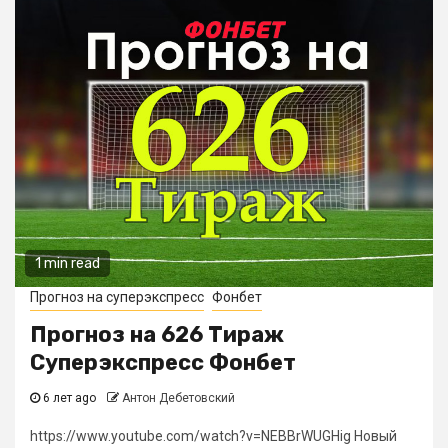
1 min read
Прогноз на суперэкспресс
Фонбет
Прогноз на 626 Тираж
Суперэкспресс Фонбет
6 лет ago
Антон Дебетовский
https://www.youtube.com/watch?v=NEBBrWUGHig Новый