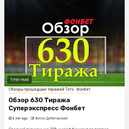
1 min read
Обзоры прошедших тиражей Тото
Фонбет
Обзор 630 Тиража
Суперэкспресс Фонбет
6 лет ago
Антон Дебетовский