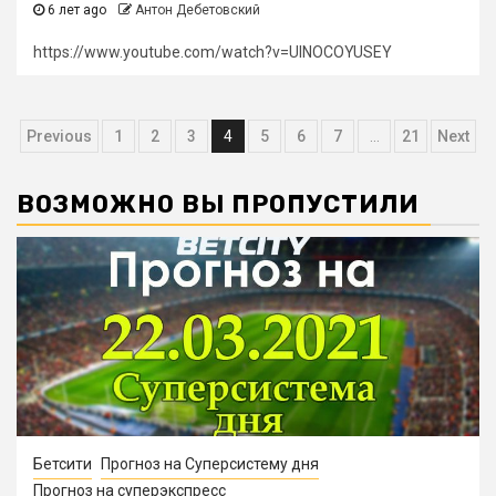
6 лет ago
Антон Дебетовский
https://www.youtube.com/watch?v=UINOCOYUSEY
Навигация
Previous
1
2
3
4
5
6
7
…
21
Next
по
ВОЗМОЖНО ВЫ ПРОПУСТИЛИ
записям
Бетсити
Прогноз на Суперсистему дня
Прогноз на суперэкспресс