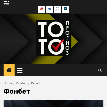
Skip
to
Youtube
В
Инстаграм
Телеграм
content
контакте
канал
Primary
Menu
Home
Фонбет
Page 4
Фонбет