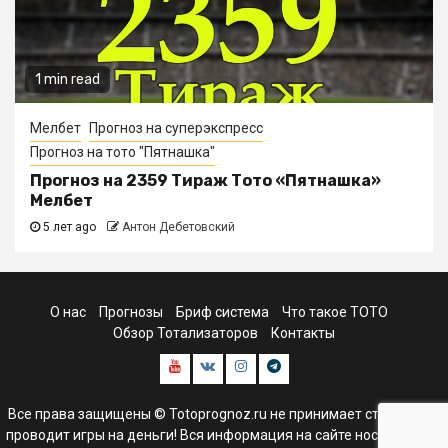
1 min read
Мелбет
Прогноз на суперэкспресс
Прогноз на тото "Пятнашка"
Прогноз на 2359 Тираж Тото «Пятнашка»
Мелбет
5 лет ago
Антон Дебетовский
О нас
Прогнозы
Бриф система
Что такое ТОТО
Обзор Тотализаторов
Контакты
Youtube
В
Инстаграм
Телеграм
контакте
канал
Все права защищены © Totoprognoz.ru не принимает ставки и не
проводит игры на деньги! Вся информация на сайте носит только