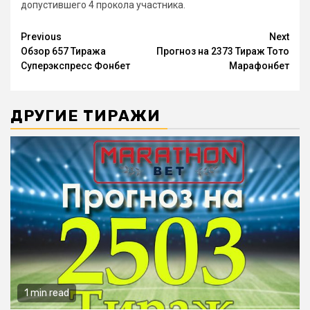
допустившего 4 прокола участника.
Continue
Previous
Next
Обзор 657 Тиража
Прогноз на 2373 Тираж Тото
Reading
Суперэкспресс Фонбет
Марафонбет
ДРУГИЕ ТИРАЖИ
1 min read