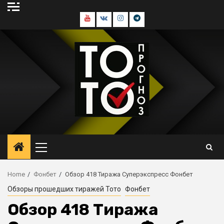
Skip
to
Youtube
В
Инстаграм
Телеграм
content
контакте
канал
Primary
Menu
Home
Фонбет
Обзор 418 Тиража Суперэкспресс Фонбет
Обзоры прошедших тиражей Тото
Фонбет
Обзор 418 Тиража