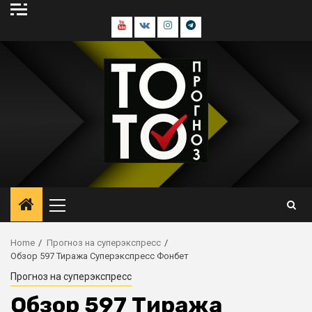
Skip
to
Youtube
В
Инстаграм
Телеграм
content
контакте
канал
Primary
Menu
Home
Прогноз на суперэкспресс
Обзор 597 Тиража Суперэкспресс Фонбет
Прогноз на суперэкспресс
Обзор 597 Тиража