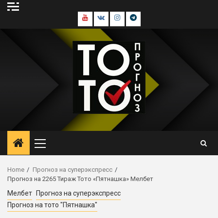
Skip
to
Youtube
В
Инстаграм
Телеграм
content
контакте
канал
Primary
Menu
Home
Прогноз на суперэкспресс
Прогноз на 2265 Тираж Тото «Пятнашка» Мелбет
Мелбет
Прогноз на суперэкспресс
Прогноз на тото "Пятнашка"