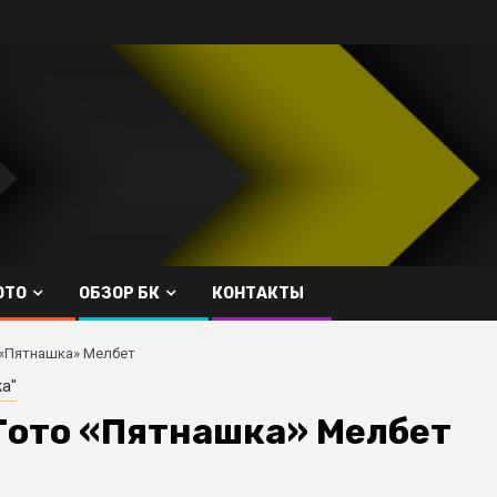
ОТО
ОБЗОР БК
КОНТАКТЫ
 «Пятнашка» Мелбет
ка"
Тото «Пятнашка» Мелбет