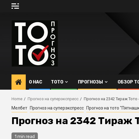
Skip
to
content
О НАС
ТОТО
ПРОГНОЗЫ
ОБЗОР Т
Home
Прогноз на суперэкспресс
Прогноз на 2342 Тираж Тото
Мелбет
Прогноз на суперэкспресс
Прогноз на тото "Пятнаш
Прогноз на 2342 Тираж 
1 min read