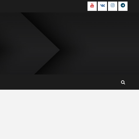
Youtube
В
Инстаграм
Телегр
контакте
канал