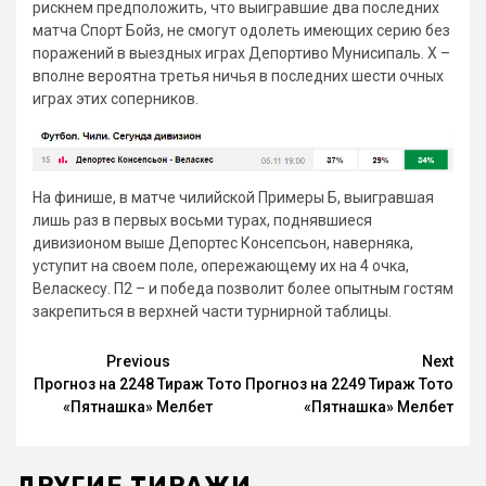
рискнем предположить, что выигравшие два последних
матча Спорт Бойз, не смогут одолеть имеющих серию без
поражений в выездных играх Депортиво Мунисипаль. Х –
вполне вероятна третья ничья в последних шести очных
играх этих соперников.
На финише, в матче чилийской Примеры Б, выигравшая
лишь раз в первых восьми турах, поднявшиеся
дивизионом выше Депортес Консепсьон, наверняка,
уступит на своем поле, опережающему их на 4 очка,
Веласкесу. П2 – и победа позволит более опытным гостям
закрепиться в верхней части турнирной таблицы.
Continue
Previous
Next
Прогноз на 2248 Тираж Тото
Прогноз на 2249 Тираж Тото
Reading
«Пятнашка» Мелбет
«Пятнашка» Мелбет
ДРУГИЕ ТИРАЖИ