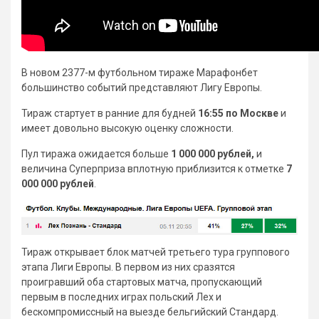
В новом 2377-м футбольном тираже Марафонбет
большинство событий представляют Лигу Европы.
Тираж стартует в ранние для будней
16:55 по Москве
и
имеет довольно высокую оценку сложности.
Пул тиража ожидается больше
1 000 000 рублей,
и
величина Суперприза вплотную приблизится к отметке
7
000 000 рублей
.
Тираж открывает блок матчей третьего тура группового
этапа Лиги Европы. В первом из них сразятся
проигравший оба стартовых матча, пропускающий
первым в последних играх польский Лех и
бескомпромиссный на выезде бельгийский Стандард.