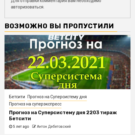
Для отправки комментария вам необходимо
авторизоваться
.
ВОЗМОЖНО ВЫ ПРОПУСТИЛИ
Бетсити
Прогноз на Суперсистему дня
Прогноз на суперэкспресс
Прогноз на Суперсистему дня 2203 тираж
Бетсити
5 лет ago
Антон Дебетовский