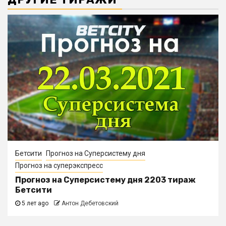
Бетсити
Прогноз на Суперсистему дня
Прогноз на суперэкспресс
Прогноз на Суперсистему дня 2203 тираж
Бетсити
5 лет ago
Антон Дебетовский