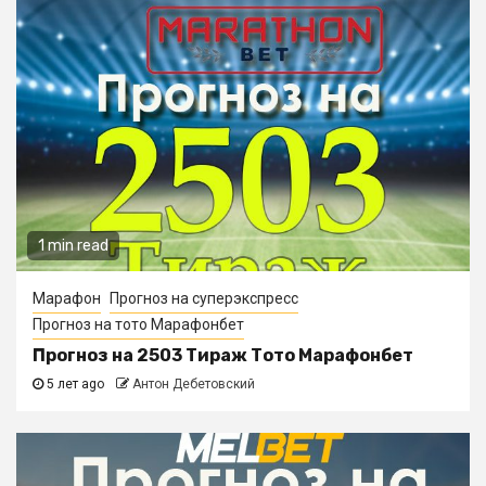
1 min read
Марафон
Прогноз на суперэкспресс
Прогноз на тото Марафонбет
Прогноз на 2503 Тираж Тото Марафонбет
5 лет ago
Антон Дебетовский