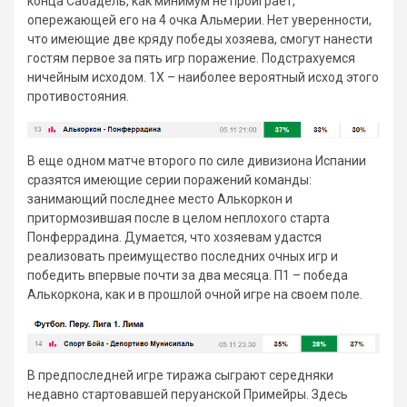
конца Сабадель, как минимум не проиграет,
опережающей его на 4 очка Альмерии. Нет уверенности,
что имеющие две кряду победы хозяева, смогут нанести
гостям первое за пять игр поражение. Подстрахуемся
ничейным исходом. 1Х – наиболее вероятный исход этого
противостояния.
В еще одном матче второго по силе дивизиона Испании
сразятся имеющие серии поражений команды:
занимающий последнее место Алькоркон и
притормозившая после в целом неплохого старта
Понферрадина. Думается, что хозяевам удастся
реализовать преимущество последних очных игр и
победить впервые почти за два месяца. П1 – победа
Алькоркона, как и в прошлой очной игре на своем поле.
В предпоследней игре тиража сыграют середняки
недавно стартовавшей перуанской Примейры. Здесь