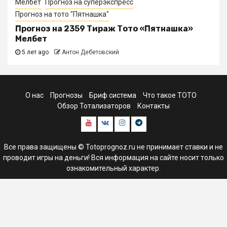
Мелбет
Прогноз на суперэкспресс
Прогноз на тото "Пятнашка"
Прогноз на 2359 Тираж Тото «Пятнашка»
Мелбет
5 лет ago
Антон Дебетовский
О нас
Прогнозы
Бриф система
Что такое ТОТО
Обзор Тотализаторов
Контакты
Youtube
В
Инстаграм
Телеграм
контакте
канал
Все права защищены © Totoprognoz.ru не принимает ставки и не
проводит игры на деньги! Вся информация на сайте носит только
ознакомительный характер.