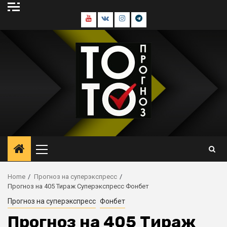
Skip
to
Youtube
В
Инстаграм
Телеграм
content
контакте
канал
Primary
Menu
Home
Прогноз на суперэкспресс
Прогноз на 405 Тираж Суперэкспресс Фонбет
Прогноз на суперэкспресс
Фонбет
Прогноз на 405 Тираж