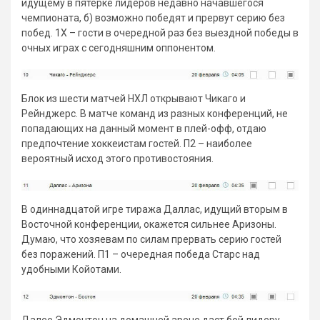
идущему в пятерке лидеров недавно начавшегося
чемпионата, б) возможно победят и прервут серию без
побед. 1Х – гости в очередной раз без выездной победы в
очных играх с сегодняшним оппонентом.
Блок из шести матчей НХЛ открывают Чикаго и
Рейнджерс. В матче команд из разных конференций, не
попадающих на данный момент в плей-офф, отдаю
предпочтение хоккеистам гостей. П2 – наиболее
вероятный исход этого противостояния.
В одиннадцатой игре тиража Даллас, идущий вторым в
Восточной конференции, окажется сильнее Аризоны.
Думаю, что хозяевам по силам прервать серию гостей
без поражений. П1 – очередная победа Старс над
удобными Койотами.