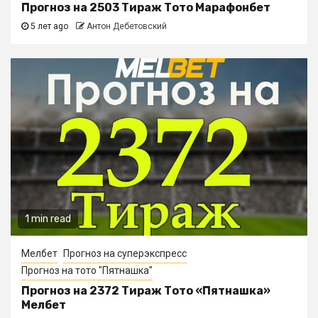
Прогноз на 2503 Тираж Тото Марафонбет
5 лет ago
Антон Дебетовский
1 min read
Мелбет
Прогноз на суперэкспресс
Прогноз на тото "Пятнашка"
Прогноз на 2372 Тираж Тото «Пятнашка»
Мелбет