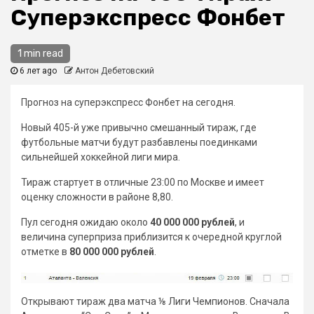
Суперэкспресс Фонбет
1 min read
6 лет ago
Антон Дебетовский
Прогноз на суперэкспресс Фонбет на сегодня.
Новый 405-й уже привычно смешанный тираж, где
футбольные матчи будут разбавлены поединками
сильнейшей хоккейной лиги мира.
Тираж стартует в отличные 23:00 по Москве и имеет
оценку сложности в районе 8,80.
Пул сегодня ожидаю около
40 000 000 рублей
, и
величина суперприза приблизится к очередной круглой
отметке в
80 000 000 рублей
.
Открывают тираж два матча ⅛ Лиги Чемпионов. Сначала