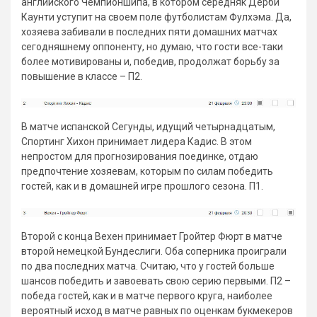
английского Чемпионшипа, в котором середняк Дерби
Каунти уступит на своем поле футболистам Фулхэма. Да,
хозяева забивали в последних пяти домашних матчах
сегодняшнему оппоненту, но думаю, что гости все-таки
более мотивированы и, победив, продолжат борьбу за
повышение в классе – П2.
В матче испанской Сегунды, идущий четырнадцатым,
Спортинг Хихон принимает лидера Кадис. В этом
непростом для прогнозирования поединке, отдаю
предпочтение хозяевам, которым по силам победить
гостей, как и в домашней игре прошлого сезона. П1.
Второй с конца Вехен принимает Гройтер Фюрт в матче
второй немецкой Бундеслиги. Оба соперника проиграли
по два последних матча. Считаю, что у гостей больше
шансов победить и завоевать свою серию первыми. П2 –
победа гостей, как и в матче первого круга, наиболее
вероятный исход в матче равных по оценкам букмекеров