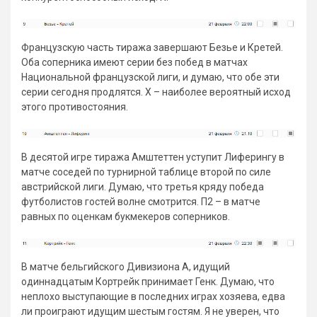
Французскую часть тиража завершают Безье и Кретей.
Оба соперника имеют серии без побед в матчах
Национальной французской лиги, и думаю, что обе эти
серии сегодня продлятся. Х – наиболее вероятный исход
этого противостояния.
В десятой игре тиража Амштеттен уступит Лиферингу в
матче соседей по турнирной таблице второй по силе
австрийской лиги. Думаю, что третья кряду победа
футболистов гостей волне смотрится. П2 – в матче
равных по оценкам букмекеров соперников.
В матче бельгийского Дивизиона А, идущий
одиннадцатым Кортрейк принимает Генк. Думаю, что
неплохо выступающие в последних играх хозяева, едва
ли проиграют идущим шестым гостям. Я не уверен, что