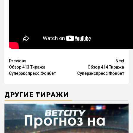
Continue
Previous
Next
Обзор 413 Тиража
Обзор 414 Тиража
Reading
Суперэкспресс Фонбет
Суперэкспресс Фонбет
ДРУГИЕ ТИРАЖИ