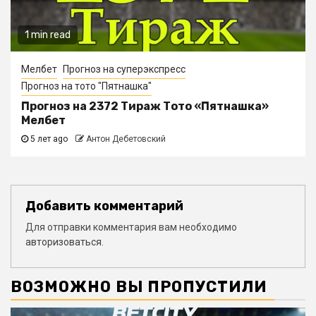
1 min read
Мелбет
Прогноз на суперэкспресс
Прогноз на тото "Пятнашка"
Прогноз на 2372 Тираж Тото «Пятнашка»
Мелбет
5 лет ago
Антон Дебетовский
Добавить комментарий
Для отправки комментария вам необходимо
авторизоваться
.
ВОЗМОЖНО ВЫ ПРОПУСТИЛИ