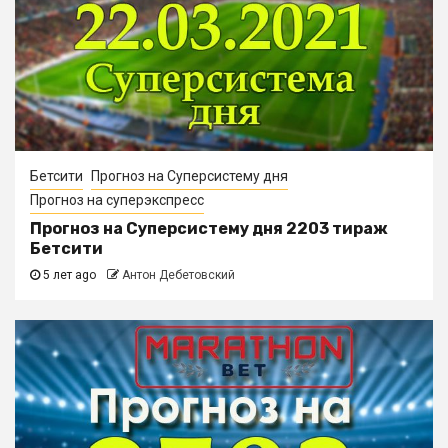
Бетсити
Прогноз на Суперсистему дня
Прогноз на суперэкспресс
Прогноз на Суперсистему дня 2203 тираж
Бетсити
5 лет ago
Антон Дебетовский