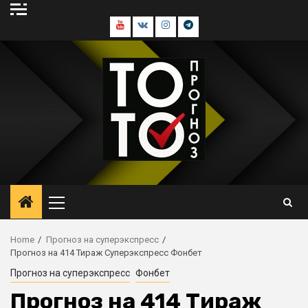
Skip
to
Youtube
В
Инстаграм
Телеграм
content
контакте
канал
Primary
Menu
Home
Прогноз на суперэкспресс
Прогноз на 414 Тираж Суперэкспресс Фонбет
Прогноз на суперэкспресс
Фонбет
Прогноз на 414 Тираж