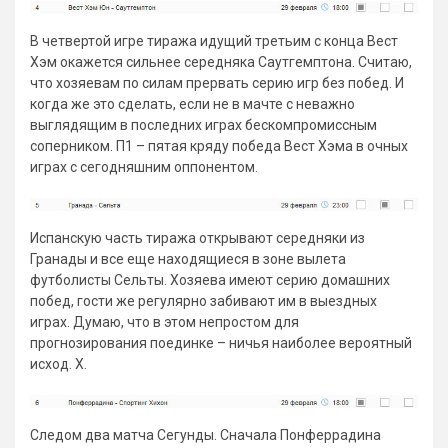
В четвертой игре тиража идущий третьим с конца Вест
Хэм окажется сильнее середняка Саутгемптона. Считаю,
что хозяевам по силам прервать серию игр без побед. И
когда же это сделать, если не в мачте с неважно
выглядящим в последних играх бескомпромиссным
соперником. П1 – пятая кряду победа Вест Хэма в очных
играх с сегодняшним оппонентом.
Испанскую часть тиража открывают середняки из
Гранады и все еще находящиеся в зоне вылета
футболисты Сельты. Хозяева имеют серию домашних
побед, гости же регулярно забивают им в выездных
играх. Думаю, что в этом непростом для
прогнозирования поединке – ничья наиболее вероятный
исход. Х.
Следом два матча Сегунды. Сначала Понферрадина