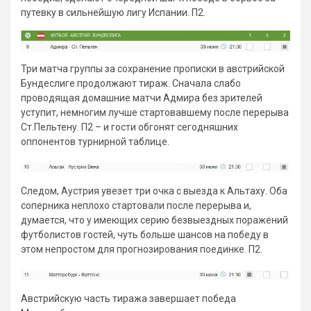
путевку в сильнейшую лигу Испании. П2.
Три матча группы за сохранение прописки в австрийской
Бундеслиге продолжают тираж. Сначала слабо
проводящая домашние матчи Адмира без зрителей
уступит, немногим лучше стартовавшему после перерыва
Ст.Пельтену. П2 – и гости обгонят сегодняшних
оппонентов турнирной таблице.
Следом, Аустрия увезет три очка с выезда к Альтаху. Оба
соперника неплохо стартовали после перерыва и,
думается, что у имеющих серию безвыездных поражений
футболистов гостей, чуть больше шансов на победу в
этом непростом для прогнозирования поединке. П2.
Австрийскую часть тиража завершает победа