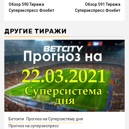
Обзор 590 Тиража
Обзор 591 Тиража
Reading
Суперэкспресс Фонбет
Суперэкспресс Фонбет
ДРУГИЕ ТИРАЖИ
Бетсити
Прогноз на Суперсистему дня
Прогноз на суперэкспресс