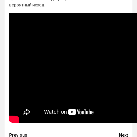
вероятный исход.
Continue
Previous
Next