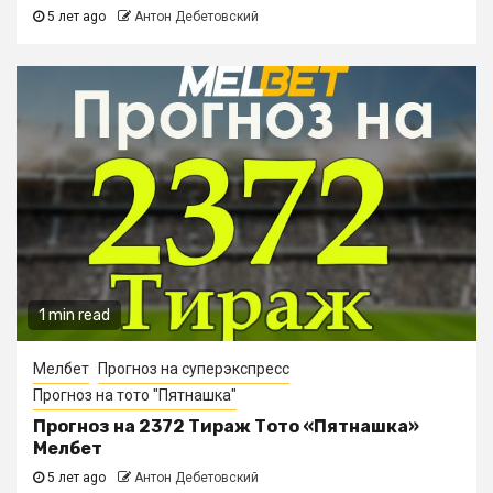
5 лет ago
Антон Дебетовский
1 min read
Мелбет
Прогноз на суперэкспресс
Прогноз на тото "Пятнашка"
Прогноз на 2372 Тираж Тото «Пятнашка»
Мелбет
5 лет ago
Антон Дебетовский