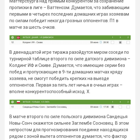
Маттерсбурга над прямым конкурентом за сохранение
прописки в лиге – Ваттенсом. Думается, что забивающим
первыми в четырех последних домашних играх хозяевам
по силам победит некогда грозных оппонентов. П1 в
матче за шесть очков.
В двенадцатой игре тиража разойдутся миром соседи по
турнирной таблице второго по силе датского дивизиона –
Колдинг ИФ и Скиве. Думается, что имеющие серии без
побед и пропускающие в 9-ти домашних матчах кряду
хозяева, не смогут победить крепких на выезде
оппонентов. Первая за пять лет ничья в очных играх –
вполне конкурентоспособный исход. Х.
В матче второго по силе польского дивизиона Сандецья
Новы-Сонч окажется сильнее Заглембе Сосновец. В этом
непростом для прогнозирования поединке находящихся
рядом с зоной вылета оппонентов думается, что фактор