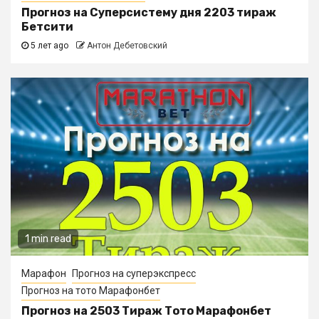
Прогноз на Суперсистему дня 2203 тираж
Бетсити
5 лет ago
Антон Дебетовский
1 min read
Марафон
Прогноз на суперэкспресс
Прогноз на тото Марафонбет
Прогноз на 2503 Тираж Тото Марафонбет