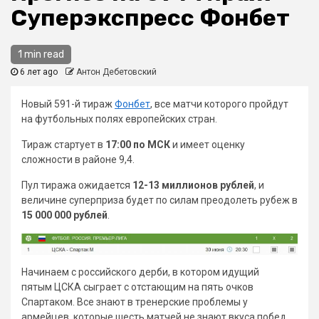
Суперэкспресс Фонбет
1 min read
6 лет ago
Антон Дебетовский
Новый 591-й тираж
Фонбет
, все матчи которого пройдут
на футбольных полях европейских стран.
Тираж стартует в
17:00 по МСК
и имеет оценку
сложности в районе 9,4.
Пул тиража ожидается
12-13 миллионов рублей
, и
величине суперприза будет по силам преодолеть рубеж в
15 000 000 рублей
.
Начинаем с российского дерби, в котором идущий
пятым ЦСКА сыграет с отстающим на пять очков
Спартаком. Все знают в тренерские проблемы у
армейцев, которые шесть матчей не знают вкуса побед.