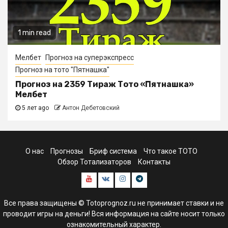
1 min read
Мелбет
Прогноз на суперэкспресс
Прогноз на тото "Пятнашка"
Прогноз на 2359 Тираж Тото «Пятнашка»
Мелбет
5 лет ago
Антон Дебетовский
О нас
Прогнозы
Бриф система
Что такое ТОТО
Обзор Тотализаторов
Контакты
Youtube
В
Инстаграм
Телеграм
контакте
канал
Все права защищены © Totoprognoz.ru не принимает ставки и не
проводит игры на деньги! Вся информация на сайте носит только
ознакомительный характер.