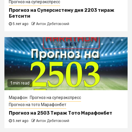
Прогноз на суперэкспресс
Прогноз на Суперсистему дня 2203 тираж
Бетсити
5 лет ago
Антон Дебетовский
1 min read
Марафон
Прогноз на суперэкспресс
Прогноз на тото Марафонбет
Прогноз на 2503 Тираж Тото Марафонбет
5 лет ago
Антон Дебетовский