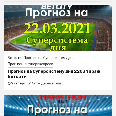
Бетсити
Прогноз на Суперсистему дня
Прогноз на суперэкспресс
Прогноз на Суперсистему дня 2203 тираж
Бетсити
5 лет ago
Антон Дебетовский