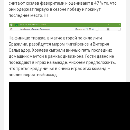
считают хозяев фаворитами и оценивают в 47 % то, что
они одержат первую в сезоне победу и покинут
последнее место. П1.
На финише тиража, в матче второй по силе лиги
Бразилии, разойдутся миром Фигейренсе и Витория
Сальвадор. Хозяева сыграли вничью пять последних
домашних мачтой в рамках дивизиона. Гости давно не
побеждают в играх на выезде. Рискнем предположить,
что третья кряду ничья в очных играх этих команд –
вполне вероятный исход.