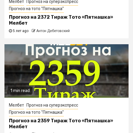
Мелбет
Прогноз на суперэкспресс
Прогноз на тото "Пятнашка"
Прогноз на 2372 Тираж Тото «Пятнашка»
Мелбет
5 лет ago
Антон Дебетовский
1 min read
Мелбет
Прогноз на суперэкспресс
Прогноз на тото "Пятнашка"
Прогноз на 2359 Тираж Тото «Пятнашка»
Мелбет