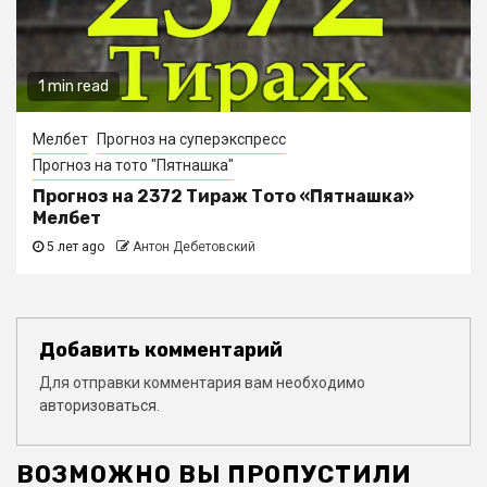
1 min read
Мелбет
Прогноз на суперэкспресс
Прогноз на тото "Пятнашка"
Прогноз на 2372 Тираж Тото «Пятнашка»
Мелбет
5 лет ago
Антон Дебетовский
Добавить комментарий
Для отправки комментария вам необходимо
авторизоваться
.
ВОЗМОЖНО ВЫ ПРОПУСТИЛИ