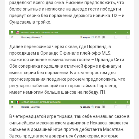
разделяют всего два очка. Рискнем предположить, что
более опытные и неплохие на выезде гости победят и
прервут серию без поражений дерзкого новичка. П2 – и
Сундсваль в тройке.
Далее переносимся через океан, где Портленд, в
проходящем в Орландо С финале плей-офф MLS,
окажется сильнее номинальных гостей – Орландо Сити.
Оба соперника подошли в отличной форме к финалу и
имеют серии без поражений. В этом непростом для
прогнозирования поединке рискнем предположить, что
регулярно забивающий во вторых таймах Портленд,
имеет немногим больше шансов на победу. П1.
В четырнадцатой игре тиража, так себе начавшая сезон в
сильнейшем мексиканском дивизионе Некакса, окажется
сильнее в домашней игре против дебютанта Масатлан.
Здесь предлагаем довериться букмекерам, которые