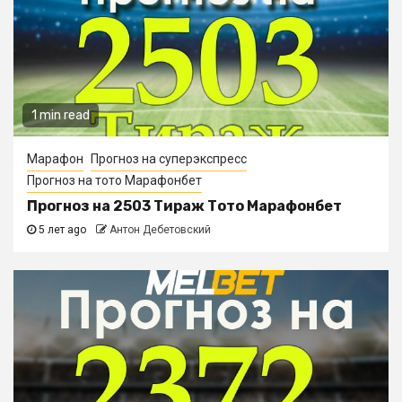
1 min read
Марафон
Прогноз на суперэкспресс
Прогноз на тото Марафонбет
Прогноз на 2503 Тираж Тото Марафонбет
5 лет ago
Антон Дебетовский