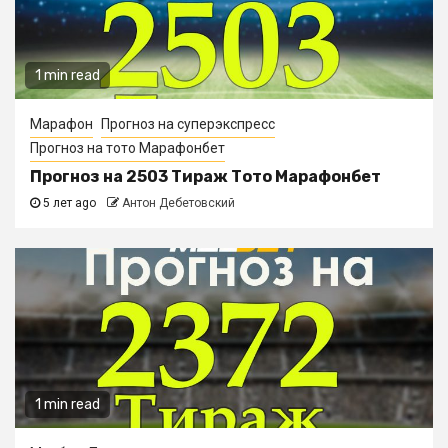
1 min read
Марафон
Прогноз на суперэкспресс
Прогноз на тото Марафонбет
Прогноз на 2503 Тираж Тото Марафонбет
5 лет ago
Антон Дебетовский
1 min read