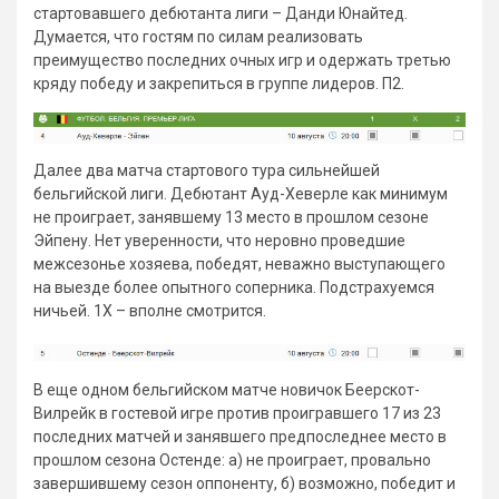
стартовавшего дебютанта лиги – Данди Юнайтед.
Думается, что гостям по силам реализовать
преимущество последних очных игр и одержать третью
кряду победу и закрепиться в группе лидеров. П2.
Далее два матча стартового тура сильнейшей
бельгийской лиги. Дебютант Ауд-Хеверле как минимум
не проиграет, занявшему 13 место в прошлом сезоне
Эйпену. Нет уверенности, что неровно проведшие
межсезонье хозяева, победят, неважно выступающего
на выезде более опытного соперника. Подстрахуемся
ничьей. 1Х – вполне смотрится.
В еще одном бельгийском матче новичок Беерскот-
Вилрейк в гостевой игре против проигравшего 17 из 23
последних матчей и занявшего предпоследнее место в
прошлом сезона Остенде: а) не проиграет, провально
завершившему сезон оппоненту, б) возможно, победит и