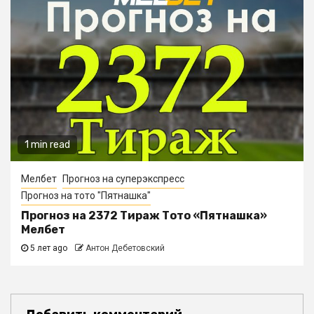
1 min read
Мелбет
Прогноз на суперэкспресс
Прогноз на тото "Пятнашка"
Прогноз на 2372 Тираж Тото «Пятнашка»
Мелбет
5 лет ago
Антон Дебетовский