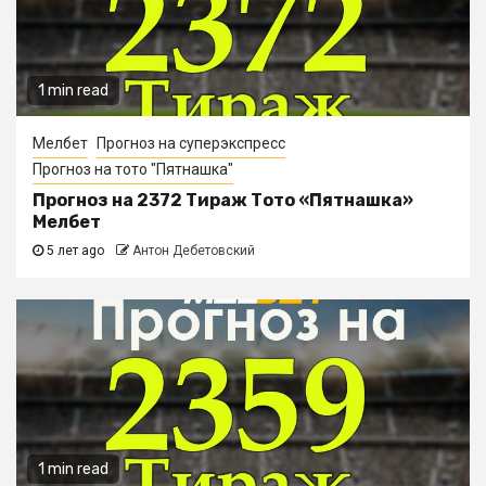
1 min read
Мелбет
Прогноз на суперэкспресс
Прогноз на тото "Пятнашка"
Прогноз на 2372 Тираж Тото «Пятнашка»
Мелбет
5 лет ago
Антон Дебетовский
1 min read