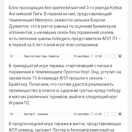
Блок проходящих без зрителей матчей 3-го раунда Кубка
Английской Лиги. В первом из них, представляющий
Чемпионшип Миллуол, окажется сильнее Бернли.
Думается, что в матче равных по оценкам букмекеров
оппонентов, у начавших сезон без поражений хозяев,
есть неплохие шансы победить представителя АПЛ. П1 –
в первой за 6 лет очной игре этих соперников.
В тринадцатой игре тиража, стартовавший с ничьи и
поражения в Чемпионшипе Престон Норт Энд, уступит на
своем поле 15-й команде АПЛ прошлого сезона –
Брайтону. Полагаем, что гостям удастся реализовать
преимущество в классе и, одержав третью кряду победу
в матчах различных турниров, выйти в следующий круг.
Играем П2.
В предпоследней игре тиража в матче, представляющих
АПЛ команд, сыграют Лестер и бескомпромиссный на