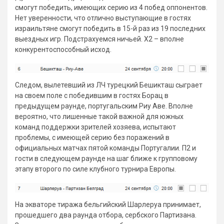
смогут победить, имеющих серию из 4 побед оппонентов.
Нет уверенности, что отлично выступающие в гостях
израильтяне смогут победить в 15-й раз из 19 последних
выездных игр. Подстрахуемся ничьей. Х2 – вполне
конкурентоспособный исход.
Следом, вылетевший из ЛЧ турецкий Бешикташ сыграет
на своем поле с победившим в гостях Борац в
предыдущем раунде, португальским Риу Аве. Вполне
вероятно, что лишенные такой важной для южных
команд поддержки зрителей хозяева, испытают
проблемы, с имеющей серию без поражений в
официальных матчах пятой команды Португалии. П2 и
гости в следующем раунде на шаг ближе к групповому
этапу второго по силе клубного турнира Европы.
На экваторе тиража бельгийский Шарлеруа принимает,
прошедшего два раунда отбора, сербского Партизана.