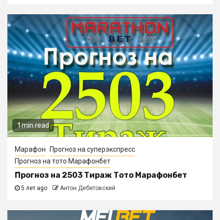
1 min read
Марафон
Прогноз на суперэкспресс
Прогноз на тото Марафонбет
Прогноз на 2503 Тираж Тото Марафонбет
5 лет ago
Антон Дебетовский