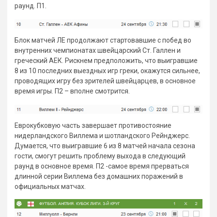
раунд. П1.
Блок матчей ЛЕ продолжают стартовавшие с побед во
внутренних чемпионатах швейцарский Ст. Галлен и
греческий АЕК. Рискнем предположить, что выигравшие
8 из 10 последних выездных игр греки, окажутся сильнее,
проводящих игру без зрителей швейцарцев, в основное
время игры. П2 – вполне смотрится.
Еврокубковую часть завершает противостояние
нидерландского Виллема и шотландского Рейнджерс.
Думается, что выигравшие 6 из 8 матчей начала сезона
гости, смогут решить проблему выхода в следующий
раунд в основное время. П2 -самое время прерваться
длинной серии Виллема без домашних поражений в
официальных матчах.