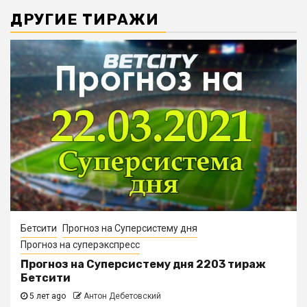
ДРУГИЕ ТИРАЖИ
Бетсити
Прогноз на Суперсистему дня
Прогноз на суперэкспресс
Прогноз на Суперсистему дня 2203 тираж
Бетсити
5 лет ago
Антон Дебетовский