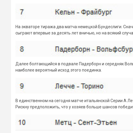
На экваторе тиража два матча немецкой Бундеслиги. Снача
сыграют впервые за десять лет вничью, но на всякий слу
Далее болтающийся в подвале Падерборн и середняк Воль
наиболее вероятный исход этого поединка.
В единственном на сегодня матче итальянской Серии А Ле
Рискну предположить, что у хозяев больше шансов победит