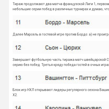
Тираж продолжают два матча французской Лиги 1, первом
небольшие серии побед в различных турнирах и думаю, чт
Далее Марсель в гостевой игре против Бордо: а) не проиг
Завершает футбольную часть тиража матч швейцарской Суп
серию без побед. Третья кряду победа гостей в очных игра
Блок игр НХЛ открывают лидеры регулярного сезона Вашинг
Х2.