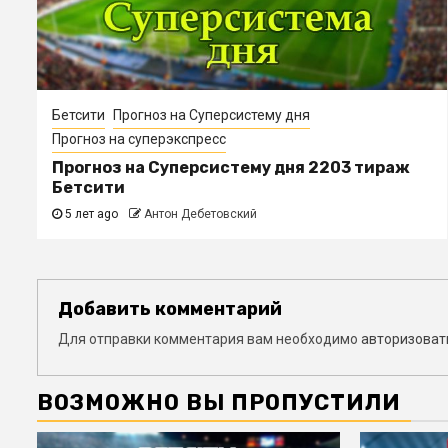
Бетсити
Прогноз на Суперсистему дня
Прогноз на суперэкспресс
Прогноз на Суперсистему дня 2203 тираж
Бетсити
5 лет ago
Антон Дебетовский
Добавить комментарий
Для отправки комментария вам необходимо
авторизоват
ВОЗМОЖНО ВЫ ПРОПУСТИЛИ