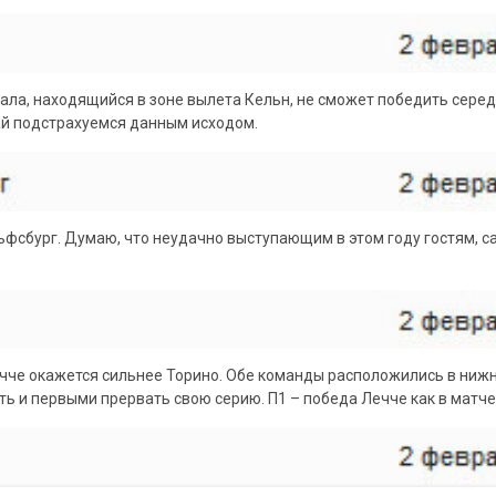
ла, находящийся в зоне вылета Кельн, не сможет победить середн
чай подстрахуемся данным исходом.
фсбург. Думаю, что неудачно выступающим в этом году гостям, с
чче окажется сильнее Торино. Обе команды расположились в нижн
ь и первыми прервать свою серию. П1 – победа Лечче как в матче 