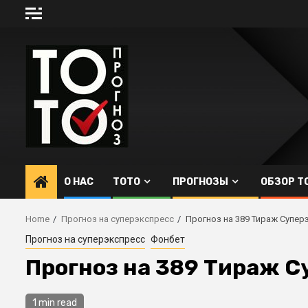
Skip
to
content
О НАС
ТОТО
ПРОГНОЗЫ
ОБЗОР Т
Home
Прогноз на суперэкспресс
Прогноз на 389 Тираж Супер
Прогноз на суперэкспресс
Фонбет
Прогноз на 389 Тираж 
1 min read