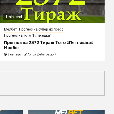
1 min read
Мелбет
Прогноз на суперэкспресс
Прогноз на тото "Пятнашка"
Прогноз на 2372 Тираж Тото «Пятнашка»
Мелбет
5 лет ago
Антон Дебетовский