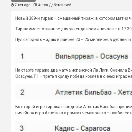
7 лет ago
Антон Дебетовский
Новый 389-й тираж – смешанный тираж, в котором матчи 
Тираж имеет отличное для уикенда время начала – в 17:3
Пул сегодня ожидаю в районе 20 – 25 миллионов рублей, 
На старте тиража два матча испанской Ла Лиги. Сначала 
Осасуны. П1 – третья кряду победа хозяев в очных играх н
Во второй игре тиража середняки Атлетик Бильбао прини
ничейная игра Атлетика в рамках чемпионата – наиболее 