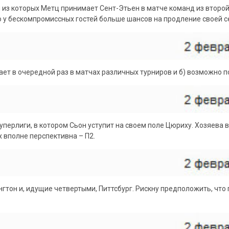
 из которых Метц принимает Сент-Этьен в матче команд из второ
о у бескомпромиссных гостей больше шансов на продление своей с
рает в очередной раз в матчах различных турниров и б) возможно п
ерлиги, в котором Сьон уступит на своем поле Цюриху. Хозяева 
х вполне перспективна – П2.
тон и, идущие четвертыми, Питтсбург. Рискну предположить, что 